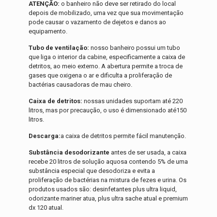
ATENÇÃO:
o banheiro não deve ser retirado do local
depois de mobilizado, uma vez que sua movimentação
pode causar o vazamento de dejetos e danos ao
equipamento.
Tubo de ventilação:
nosso banheiro possui um tubo
que liga o interior da cabine, especificamente a caixa de
detritos, ao meio externo. A abertura permite a troca de
gases que oxigena o ar e dificulta a proliferação de
bactérias causadoras de mau cheiro.
Caixa de detritos:
nossas unidades suportam até 220
litros, mas por precaução, o uso é dimensionado até150
litros.
Descarga:
a caixa de detritos permite fácil manutenção.
Substância desodorizante
antes de ser usada, a caixa
recebe 20 litros de solução aquosa contendo 5% de uma
substância especial que desodoriza e evita a
proliferação de bactérias na mistura de fezes e urina. Os
produtos usados são: desinfetantes plus ultra liquid,
odorizante mariner atua, plus ultra sache atual e premium
dx 120 atual.